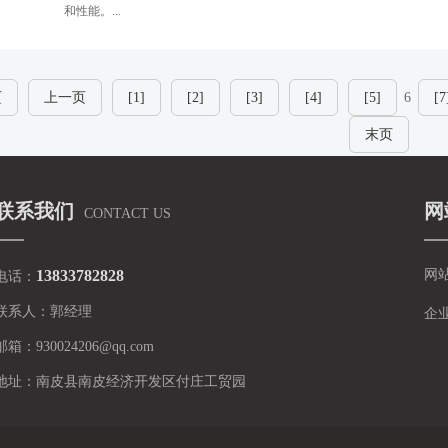
和性能。...
页
上一页
[1]
[2]
[3]
[4]
[5]
6
[7
末页
联系我们
网
CONTACT US
13833782828
网
电话：
联系人：
郭经理
企
邮箱：
930024206@qq.com
地址：
南皮县南皮经济开发区付庄工贸园