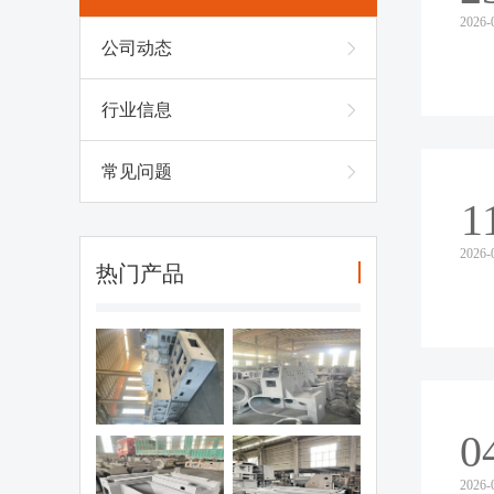
2026-
公司动态
行业信息
常见问题
1
2026-
热门产品
州机床铸铁床
台州机床机头铸
身铸件
件作用
0
台州机床底座5
台州机床灰铁铸
2026-