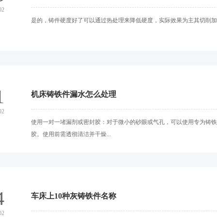
02
是的，铸件硬度好了可以通过热处理来降低硬度，实际效果为主其切削加工
1
机床铸铁件漏水怎么处理
02
使用一对一堵漏剂或密封胶‌：对于微小的砂眼或气孔，可以使用专为铸铁
胶。使用前需透彻清洁并干燥...
4
车床上10种灰铸铁件名称
02