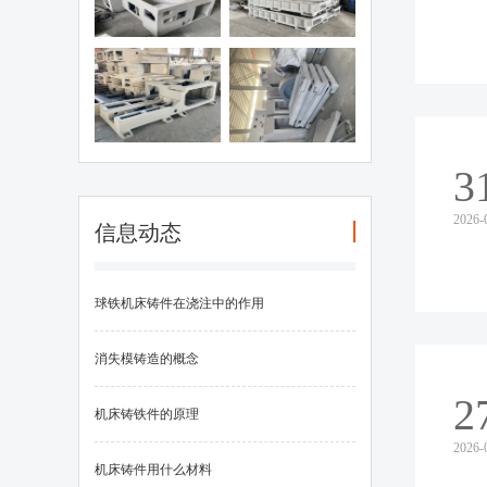
件作用
州灰铁机床铸
台州机床铸件2
铁件
3
2026-
信息动态
球铁机床铸件在浇注中的作用
消失模铸造的概念
2
机床铸铁件的原理
2026-
机床铸件用什么材料